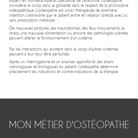
Expert en
biomécanique
et spécialiste de l’
anatomie
, l’ostéopathe
considère le corps dans sa globalité dans le respect de la philosophie
ostéopathique. L’ostéopathe est un(e)
thérapeute de première
intention
, c’est-à-dire que le patient entre en relation directe avec lui,
sans prescription médicale
.
De mauvaises postures, des traumatismes, des faux mouvements, le
stress, une mauvaise alimentation ou encore des pathologies avérées
peuvent altérer le
fonctionnement d’un système
.
Par les
interactions
qui existent dans le corps d’autres systèmes
peuvent à leur tour être
perturbés
.
Après un interrogatoire et un
examen
approfondi des
bilans
radiologiques et biologiques du patient, l’ostéopathe détermine
précisément les indications et contre-indications de sa
thérapie
.
MON MÉTIER D'OSTÉOPATHE