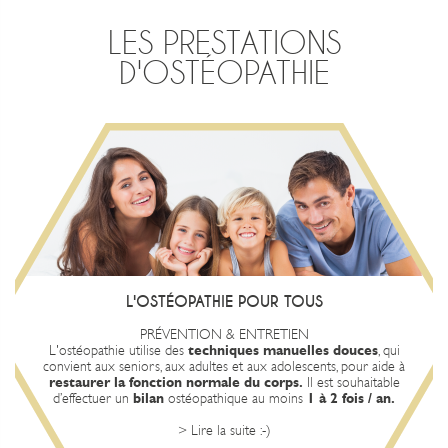
LES PRESTATIONS
D'OSTÉOPATHIE
L'OSTÉOPATHE AIDE LE CORPS
RETROUVER SON ÉQUILIBRE NATUREL
L'ostéopathe considère que le corps a une capacité naturelle à
, et il travaille à éliminer les
s'auto-réguler et à s'auto-guérir
L'OSTÉOPATHIE POUR TOUS
blocages et les restrictions qui peuvent empêcher le mouvement
normal des fluides corporels (sang, lymphe et liquides cérébro-
PRÉVENTION & ENTRETIEN
spinaux).
L'ostéopathie utilise des
techniques manuelles douces
, qui
les plus courants de
bénéfices
Voici quelques-uns des
convient aux seniors, aux adultes et aux adolescents, pour aide à
l'ostéopathie : soulagement de la douleur, amélioration de la
restaurer la fonction normale du corps.
Il est souhaitable
mobilité, réduction du stress, amélioration de la posture, prévention
d’effectuer un
bilan
ostéopathique au moins
1 à 2 fois / an.
des chutes, amélioration de la fonction digestive.
> Lire la suite :-)