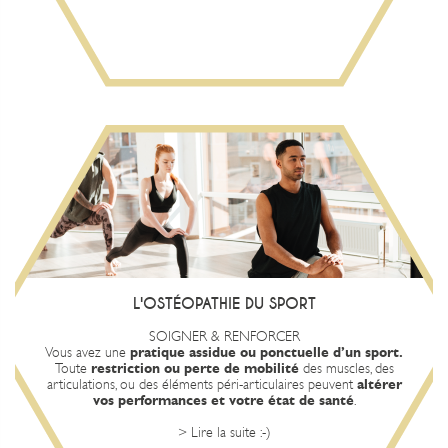
Prendre RDV
L'OSTÉOPATHE TRAITE VOS
TRAUMATISMES SPORTIFS
et
équilibre corporel
L'ostéopathe vous aide à conserver votre
Il restaure la mobilité de vos
améliorer vos performances.
à
L'OSTÉOPATHIE DU SPORT
réduit vos
systèmes osseux, musculaires et organiques et
pour vous faire retrouver vos pleines capacités.
traumatismes
SOIGNER & RENFORCER
articulaire et
souplesse
Il peut également améliorer votre
Vous avez une
pratique assidue ou ponctuelle d’un sport.
ligamentaire et optimiser vos capacités physiques et respiratoires
Toute
restriction ou perte de mobilité
des muscles, des
meilleure récupération après l’effort.
pour une
articulations, ou des éléments péri-articulaires peuvent
altérer
vos performances et votre état de santé
.
Prendre RDV
> Lire la suite :-)