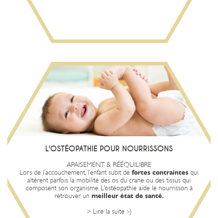
L'OSTÉOPATHE AIDE BÉBÉ À
BIEN DÉMARRER DANS LA VIE
entre
l’équilibre
Un examen ostéopathique permet de vérifier
les systèmes squelettique, musculaire et viscéral de votre enfant.
L'OSTÉOPATHIE POUR NOURRISSONS
prévenir ou
peuvent
nourrisson
Les interventions chez le
les plagiocéphalies (aplatissement des os du crane), les
soigner
APAISEMENT & RÉÉQUILIBRE
troubles digestifs, les troubles ORL et aideront à améliorer son
Lors de l’accouchement, l’enfant subit de
fortes contraintes
qui
sommeil.
altèrent parfois la mobilité des os du crane ou des tissus qui
Nb : L'ostéopathie ne remplace pas une consultation du pédiatre.
composent son organisme. L’ostéopathie aide le nourrisson à
En cas d’inquiétude ou de doute sur l’état de santé de votre enfant
retrouver un
meilleur état de santé.
: appelez votre médecin. En cas d’urgence, contactez le 15 ou
présentez vous aux urgences pédiatriques les plus proches.
> Lire la suite :-)